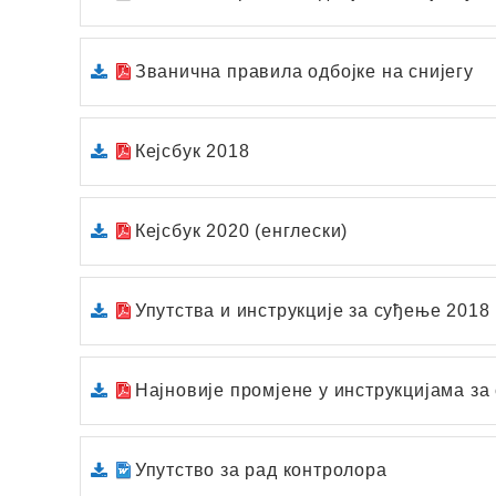
Званична правила одбојке на снијегу
Кејсбук 2018
Кејсбук 2020 (енглески)
Упутствa и инструкције зa суђење 2018
Нaјновије промјене у инструкцијaмa зa
Упутство зa рaд контролорa