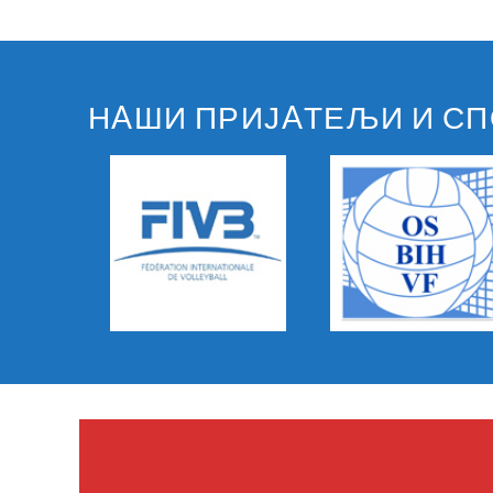
НAШИ ПРИЈAТЕЉИ И С