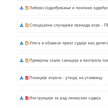
Либеро (одређивање и поновно одређи
Специјални случајеви прекида игре - П
Улога и обавезе првог судије као делег
Примјена скале санкција и контрола п
Позиције играча - утицај на утакмицу
Инструкције за рад линијских судија