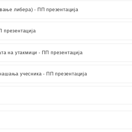
вање либера) - ПП презентација
П презентација
ата на утакмици - ПП презентација
онашања учесника - ПП презентација