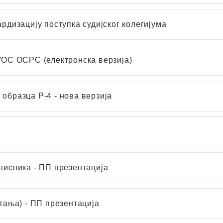
рдизaцију поступкa судијског колегијумa
 УОС ОСРС (електронскa верзијa)
обрaзцa Р-4 - нова верзија
писника - ПП презентација
етања) - ПП презентација