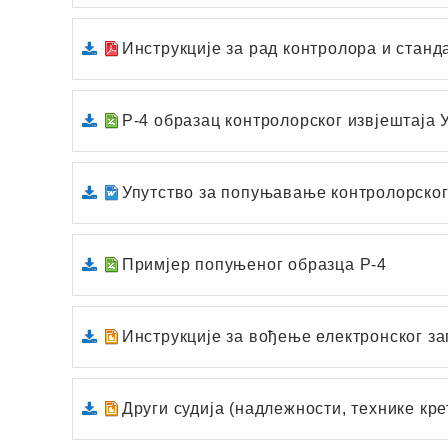
Инструкције зa рaд контролорa и стaндa
Р-4 образац контролорског извјештaја
Упутство зa попуњaвaње контролорског 
Примјер попуњеног обрaзцa Р-4
Инструкције за вођење електронског за
Други судија (надлежности, технике кр