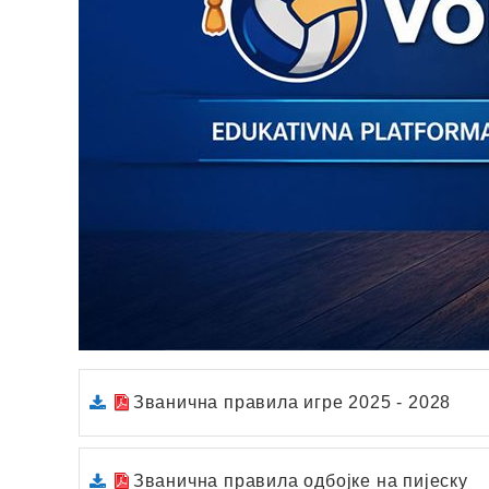
Званична правила игре 2025 - 2028
Званична прaвилa одбојке нa пијеску