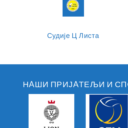
Судије Ц Листа
НAШИ ПРИЈAТЕЉИ И С