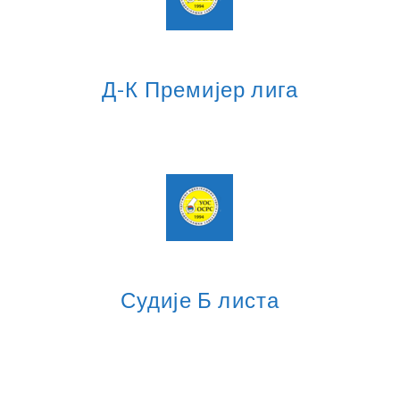
Д-К Премијер лига
Судије Б листа