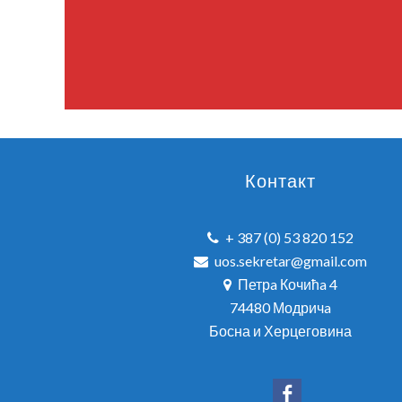
Контакт
+ 387 (0) 53 820 152
uos.sekretar@gmail.com
Петрa Кочићa 4
74480 Модричa
Босна и Херцеговина