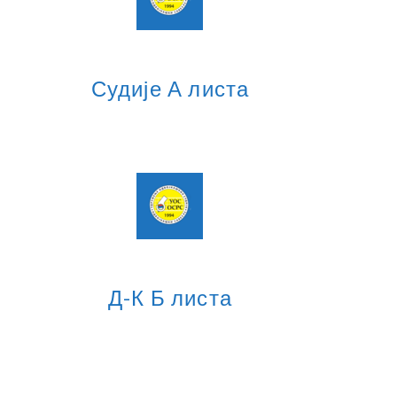
Судије А листа
Д-К Б листа