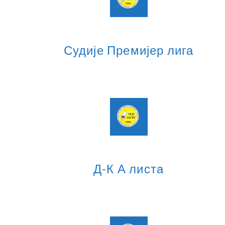
Судије Премијер лига
Д-К А листа