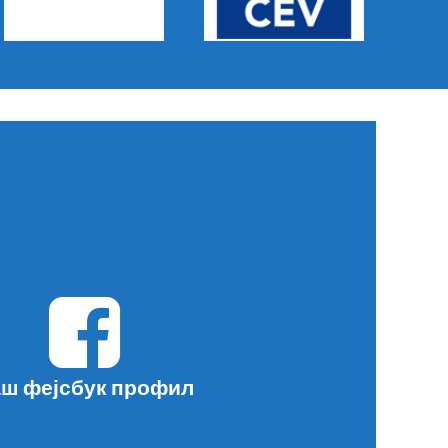
ш фејсбук профил