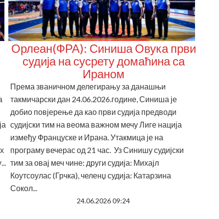
Орлеан(ФРА): Синиша Овука први
судија на сусрету домаћина са
Ираном
Према званичном делегирању за данашњи
а
такмичарски дан 24.06.2026.године, Синиша је
добио повјерење да као први судија предводи
ја
судијски тим на веома важном мечу Лиге нација
између Француске и Ирана. Утакмица је на
их
програму вечерас од 21 час. Уз Синишу судијски
..
тим за овај меч чине: други судија: Михајл
Коутсоулас (Грчка), челенџ судија: Катарзина
Сокол...
24.06.2026 09:24