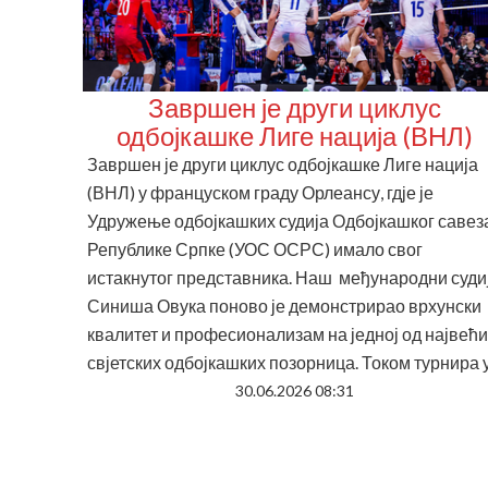
Завршен је други циклус
одбојкашке Лиге нација (ВНЛ)
Завршен је други циклус одбојкашке Лиге нација
(ВНЛ) у француском граду Орлеансу, гдје је
Удружење одбојкашких судија Одбојкашког савез
Републике Српке (УОС ОСРС) имало свог
истакнутог представника. Наш међународни суди
Синиша Овука поново је демонстрирао врхунски
квалитет и професионализам на једној од највећ
свјетских одбојкашких позорница. Током турнира у.
30.06.2026 08:31