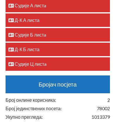
Судије А листa
Д-К А листа
Судије Б листa
Д-К Б листа
Судије Ц листa
Бројач посјета
Број онлине корисника:
2
Број јединствених посета:
78002
Укупно прегледа:
1013379