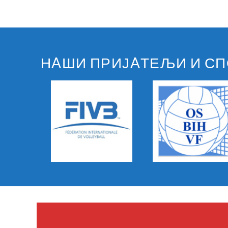
НAШИ ПРИЈAТЕЉИ И С