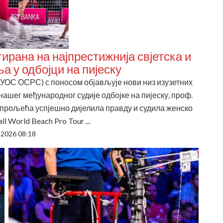
рана на најпрестижнија свјетска и
 у одбојци на пијеску
(УОС ОСРС) с поносом објављује нови низ изузетних
ашег међународног судије одбојке на пијеску, проф.
 прољећа успјешно дијелила правду и судила женско
 World Beach Pro Tour ...
.2026 08:18