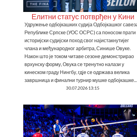
Елитни статус потврђен у Кини
Удружење одбојкашких судија Одбојкашког савез
Републике Српске (УОС ОСРС) са поносом прати
историјски судијски поход свог најистакнутијег
члана и међународног арбитра, Синише Овуке.
Након што је током читаве сезоне демонстрирао
врхунску форму, Овука се тренутно налази у
кинеском граду Нингбу, гдје се одржава велика
завршница и финални турнир мушке одбојкашке...
30.07.2026 13:15