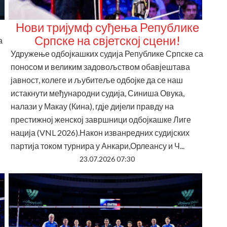
Нови тријумф суђења Републике
Српске на свјетској сцени!
а
Удружење одбојкашких судија Републике Српске са
поносом и великим задовољством обавјештава
јавност, колеге и љубитеље одбојке да се наш
истакнути међународни судија, Синиша Овука,
налази у Макау (Кина), гдје дијели правду на
престижној женској завршници одбојкашке Лиге
нација (VNL 2026).Након изванредних судијских
партија током турнира у Анкари,Орлеансу и Ч...
23.07.2026 07:30