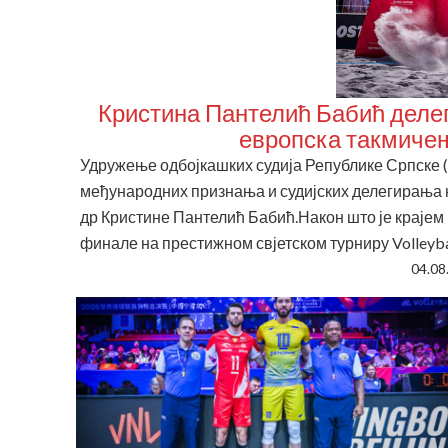
Кристина Пантелић Бабић делеги
европска такмичења
Удружење одбојкашких судија Републике Српске 
међународних признања и судијских делегирања н
др Кристине Пантелић Бабић.Након што је крајем
финале на престижном свјетском турниру Volleyball
04.08