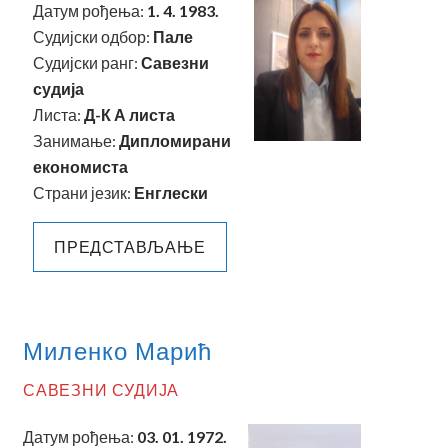
Датум рођења:
1. 4. 1983.
Судијски одбор:
Пале
Судијски ранг:
Савезни
судија
Листа:
Д-К А листа
Занимање:
Дипломирани
економиста
Страни језик:
Енглески
ПРЕДСТАВЉАЊЕ
Миленко Марић
САВЕЗНИ СУДИЈА
Датум рођења:
03. 01. 1972.