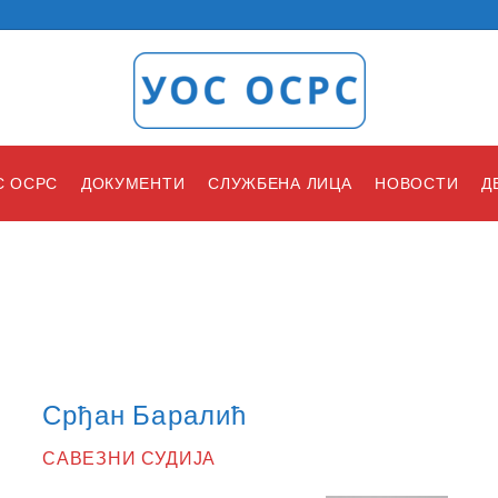
С ОСРС
ДОКУМЕНТИ
СЛУЖБЕНА ЛИЦА
НОВОСТИ
Д
Срђан Баралић
САВЕЗНИ СУДИЈА