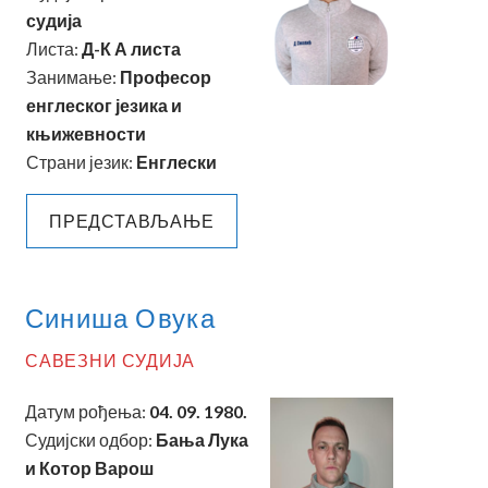
судија
Листа:
Д
-К А листа
Занимање:
Професор
енглеског језика и
књижевности
Страни језик:
Енглески
ПРЕДСТАВЉАЊЕ
Синиша Овука
САВЕЗНИ СУДИЈА
Датум рођења:
04. 09. 1980.
Судијски одбор:
Бања Лука
и Котор Варош