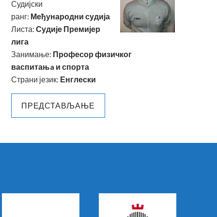
Судијски
ранг:
Међународни судија
Листа:
Судије Премијер
лига
Занимање:
Професор физичког
васпитањa и спорта
Страни језик:
Енглески
ПРЕДСТАВЉАЊЕ