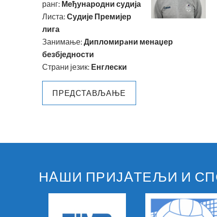
ранг:
Међународни судија
Листа:
Судије Премијер
лига
Занимање:
Дипломирaни менаџер
безбједности
Страни језик:
Енглески
ПРЕДСТАВЉАЊЕ
НAШИ ПРИЈAТЕЉИ И С