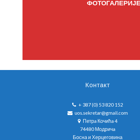
ФОТОГАЛЕРИЈ
Контакт
+ 387 (0) 53 820 152
uos.sekretar@gmail.com
Петрa Кочићa 4
74480 Модричa
Босна и Херцеговина