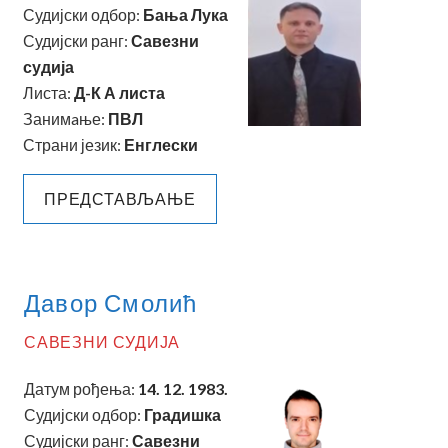
Судијски одбор:
Бања Лука
Судијски ранг:
Савезни
судија
Листа:
Д-К А листа
Занимaње:
ПВЛ
Страни језик:
Енглески
ПРЕДСТАВЉАЊЕ
Давор Смолић
САВЕЗНИ СУДИЈА
Датум рођења:
14. 12. 1983.
Судијски одбор:
Градишка
Судијски ранг:
Савезни