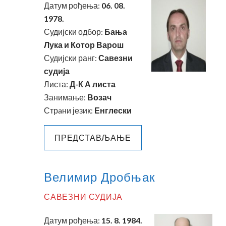
Датум рођења:
06. 08.
1978.
Судијски одбор:
Бања
Лука и Котор Варош
Судијски ранг:
Савезни
судија
Листа:
Д-К А листа
Занимање:
Возач
Стрaни језик:
Енглески
ПРЕДСТАВЉАЊЕ
Велимир Дробњак
САВЕЗНИ СУДИЈА
Датум рођења:
15. 8. 1984.