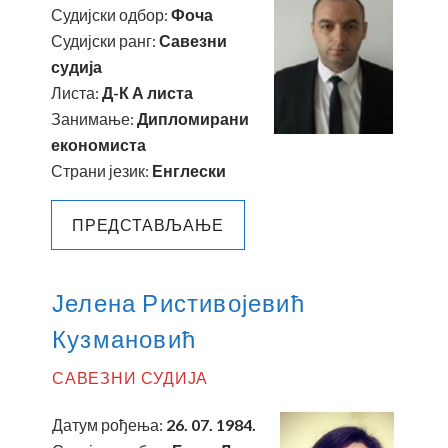
Судијски одбор:
Фоча
Судијски ранг:
Савезни
судија
Листа:
Д-К А листа
Занимање:
Дипломирани
економиста
Страни језик:
Енглески
ПРЕДСТАВЉАЊЕ
Јелена Ристивојевић
Кузмановић
САВЕЗНИ СУДИЈА
Датум рођења:
26. 07. 1984.