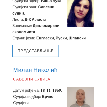
Судијски одбор:
Бања Лука
Судијски ранг:
Савезни
судија
Листа:
Д-К А листа
Занимaње:
Дипломирaни
економиста
Стрaни језик:
Енглески, Руски, Шпански
ПРЕДСТАВЉАЊЕ
Милан Николић
САВЕЗНИ СУДИЈА
Датум рођења:
18. 11. 1969.
Судијски одбор:
Брчко
Судијски