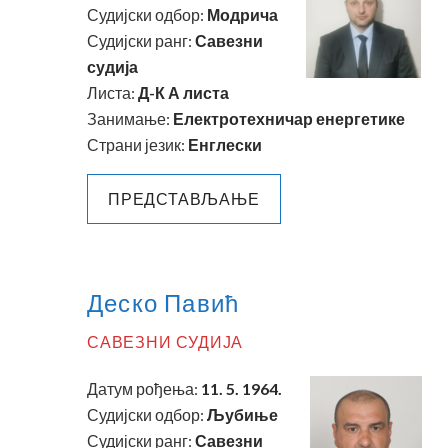
Судијски одбор:
Модрича
Судијски ранг:
Савезни
судија
Листа:
Д-К А листа
Занимање:
Електротехничар енергетике
Страни језик:
Енглески
ПРЕДСТАВЉАЊЕ
Деско Павић
САВЕЗНИ СУДИЈА
Датум рођења:
11. 5. 1964.
Судијски одбор:
Љубиње
Судијски ранг:
Савезни