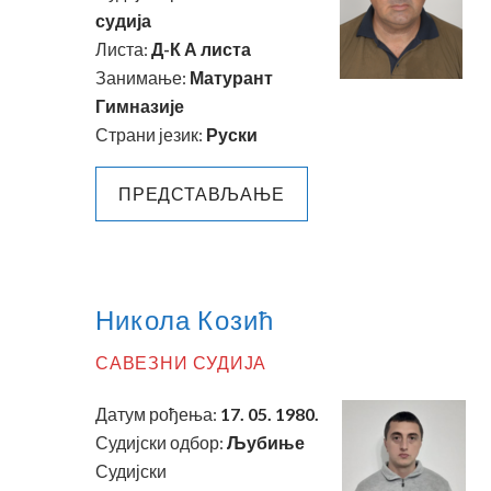
судија
Листа:
Д-К А листа
Занимање:
Матурант
Гимназије
Страни језик:
Руски
ПРЕДСТАВЉАЊЕ
Никола Козић
САВЕЗНИ СУДИЈА
Датум рођења:
17. 05. 1980.
Судијски одбор:
Љубиње
Судијски