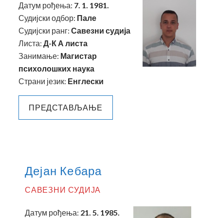
Датум рођења:
7. 1. 1981.
Судијски одбор:
Пале
Судијски ранг:
Савезни судија
Листа:
Д-К А листа
Занимање:
Магистар
психолошких наука
Страни језик:
Енглески
ПРЕДСТАВЉАЊЕ
Дејан Кебара
САВЕЗНИ СУДИЈА
Датум рођења:
21. 5. 1985.