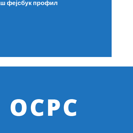
ш фејсбук профил