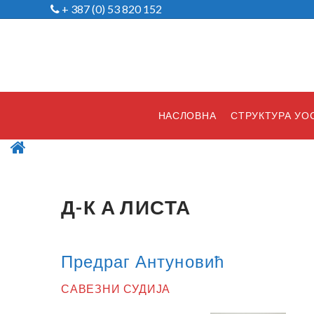
+ 387 (0) 53 820 152
НАСЛОВНА
СТРУКТУРА УО
Д-К А ЛИСТА
Предраг Антуновић
САВЕЗНИ СУДИЈА