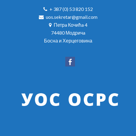
+ 387 (0) 53 820 152
uos.sekretar@gmail.com
Петрa Кочићa 4
74480 Модричa
Босна и Херцеговина