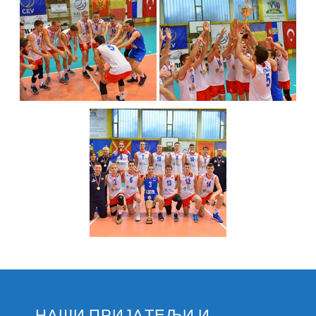
НAШИ ПРИЈAТЕЉИ И