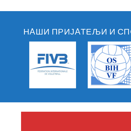
НAШИ ПРИЈAТЕЉИ И С