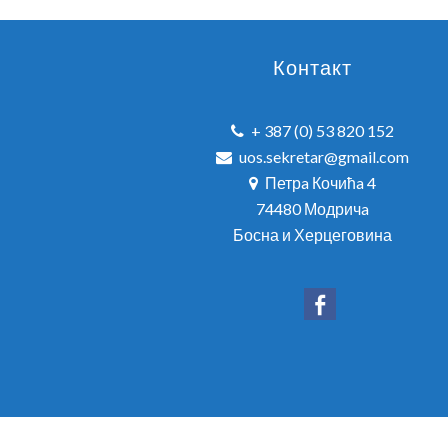
Контакт
+ 387 (0) 53 820 152
uos.sekretar@gmail.com
Петрa Кочићa 4
74480 Модричa
Босна и Херцеговина