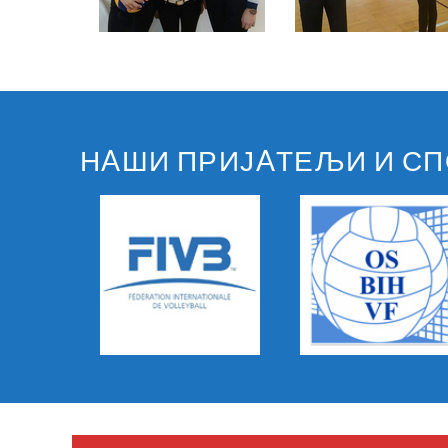
НAШИ ПРИЈAТЕЉИ И С