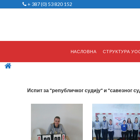
+ 387 (0) 53 820 152
НАСЛОВНА
СТРУКТУРА УО
Испит за "републичког судију" и "савезног суди