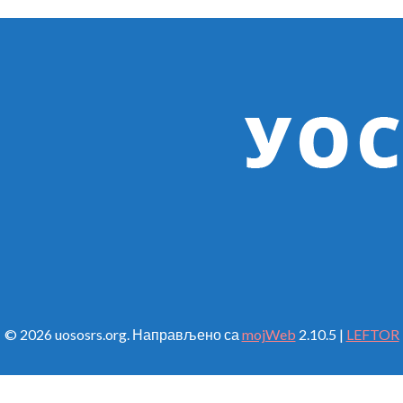
© 2026 uososrs.org. Направљено са
mojWeb
2.10.5 |
LEFTOR