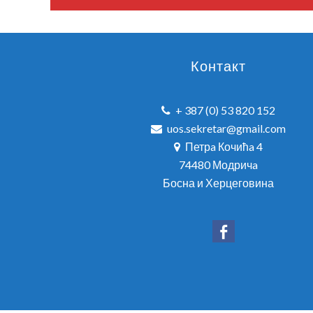
Контакт
+ 387 (0) 53 820 152
uos.sekretar@gmail.com
Петрa Кочићa 4
74480 Модричa
Босна и Херцеговина