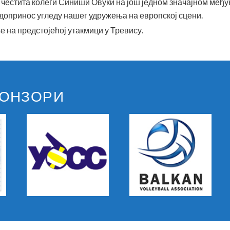
честита колеги Синиши Овуки на још једном значајном међу
опринос угледу нашег удружења на европској сцени.
 на предстојећој утакмици у Тревису.
ПОНЗОРИ