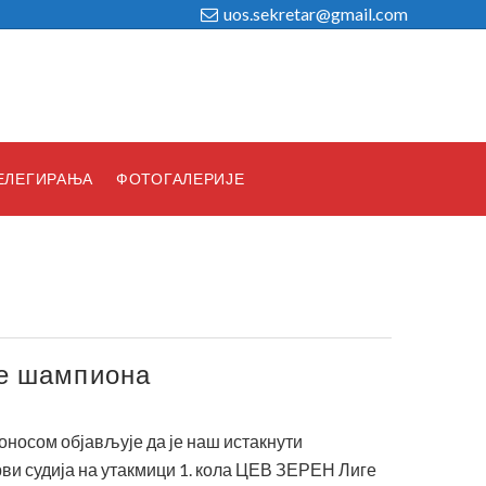
uos.sekretar@gmail.com
ЕЛЕГИРАЊА
ФОТОГАЛЕРИЈЕ
ге шампиона
оносом објављује да је наш истакнути
ви судија на утакмици 1. кола ЦЕВ ЗЕРЕН Лиге