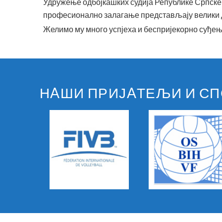
Удружење одбојкашких судија Републике Српске 
професионално залагање представљају велики д
Желимо му много успјеха и беспријекорно суђење
НAШИ ПРИЈAТЕЉИ И С