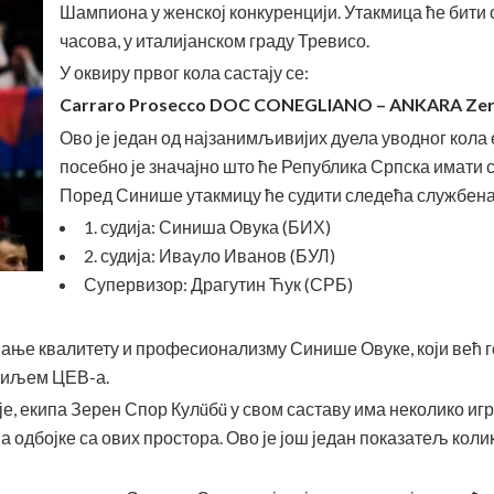
Шампиона у женској конкуренцији. Утакмица ће бити о
часова, у италијанском граду Тревисо.
У оквиру првог кола састају се:
Carraro Prosecco DOC CONEGLIANO – ANKARA Zere
Ово је један од најзанимљивијих дуела уводног кола 
посебно је значајно што ће Република Српска имати с
Поред Синише утакмицу ће судити следећа службена
1. судија: Синиша Овука (БИХ)
2. судија: Иваyло Иванов (БУЛ)
Супервизор: Драгутин Ћук (СРБ)
нање квалитету и професионализму Синише Овуке, који већ
риљем ЦЕВ-а.
, екипа Зерен Спор Кулüбü у свом саставу има неколико игр
дбојке са ових простора. Ово је још један показатељ колик