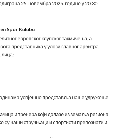
диграна 25. новембра 2025. године у 20:30
n Spor Kulübü
елитног европског клупског такмичења, а
вога представника у улози главног арбитра.
 лица:
 годинама успјешно представља наше удружење
ачица и тренера који долазе из земаља региона,
о су наши стручњаци и спортисти препознати и