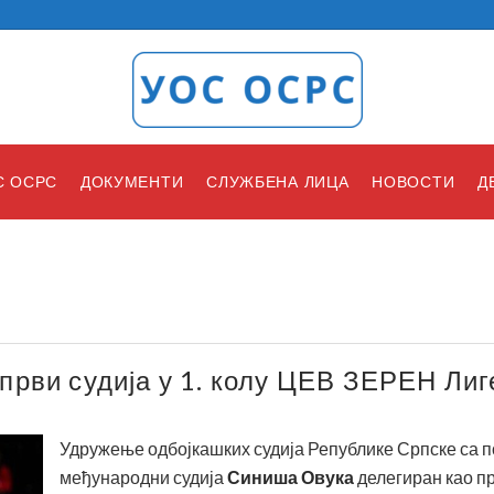
С ОСРС
ДОКУМЕНТИ
СЛУЖБЕНА ЛИЦА
НОВОСТИ
Д
први судија у 1. колу ЦЕВ ЗЕРЕН Ли
Удружење одбојкашких судија Републике Српске са п
међународни судија
Синиша Овука
делегиран као пр