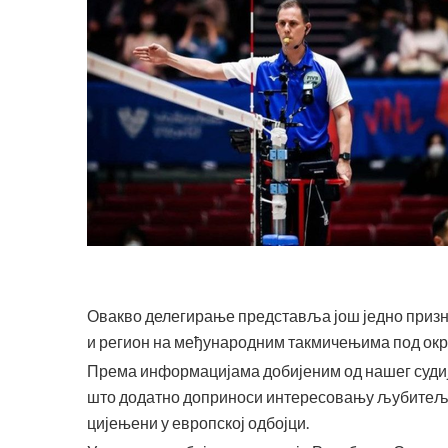
Овакво делегирање представља још једно приз
и регион на међународним такмичењима под ок
Према информацијама добијеним од нашег судије
што додатно доприноси интересовању љубитеља о
цијењени у европској одбојци.